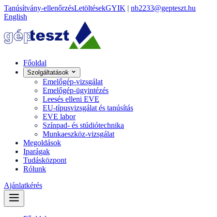
Tanúsítvány-ellenőrzés
Letöltések
GYIK
|
nb2233@gepteszt.hu
English
Főoldal
Szolgáltatások
Emelőgép-vizsgálat
Emelőgép-ügyintézés
Leesés elleni EVE
EU-típusvizsgálat és tanúsítás
EVE labor
Színpad- és stúdiótechnika
Munkaeszköz-vizsgálat
Megoldások
Iparágak
Tudásközpont
Rólunk
Ajánlatkérés