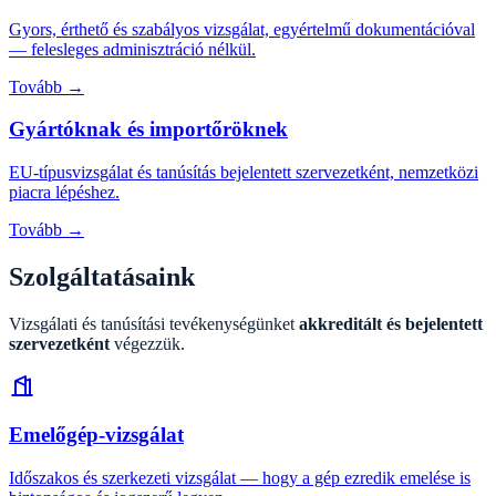
Gyors, érthető és szabályos vizsgálat, egyértelmű dokumentációval
— felesleges adminisztráció nélkül.
Tovább →
Gyártóknak és importőröknek
EU-típusvizsgálat és tanúsítás bejelentett szervezetként, nemzetközi
piacra lépéshez.
Tovább →
Szolgáltatásaink
Vizsgálati és tanúsítási tevékenységünket
akkreditált és bejelentett
szervezetként
végezzük.
Emelőgép-vizsgálat
Időszakos és szerkezeti vizsgálat — hogy a gép ezredik emelése is