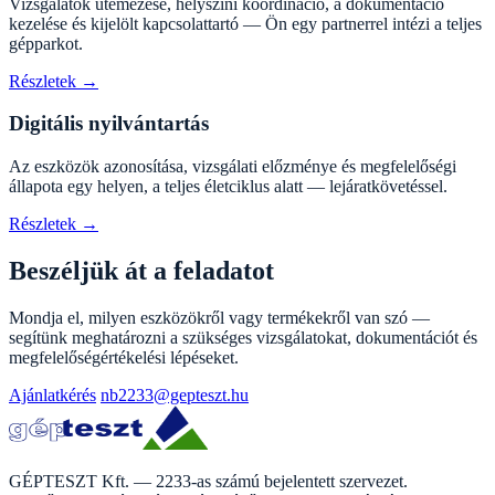
Vizsgálatok ütemezése, helyszíni koordináció, a dokumentáció
kezelése és kijelölt kapcsolattartó — Ön egy partnerrel intézi a teljes
gépparkot.
Részletek →
Digitális nyilvántartás
Az eszközök azonosítása, vizsgálati előzménye és megfelelőségi
állapota egy helyen, a teljes életciklus alatt — lejáratkövetéssel.
Részletek →
Beszéljük át a feladatot
Mondja el, milyen eszközökről vagy termékekről van szó —
segítünk meghatározni a szükséges vizsgálatokat, dokumentációt és
megfelelőségértékelési lépéseket.
Ajánlatkérés
nb2233@gepteszt.hu
GÉPTESZT Kft. — 2233-as számú bejelentett szervezet.