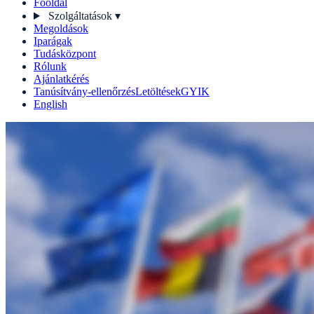
Főoldal
Szolgáltatások
▾
Megoldások
Iparágak
Tudásközpont
Rólunk
Ajánlatkérés
Tanúsítvány-ellenőrzés
Letöltések
GYIK
English