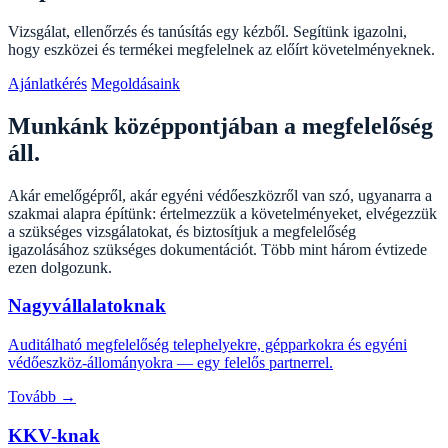
Vizsgálat, ellenőrzés és tanúsítás egy kézből. Segítünk igazolni,
hogy eszközei és termékei megfelelnek az előírt követelményeknek.
Ajánlatkérés
Megoldásaink
Munkánk középpontjában a
megfelelőség
áll.
Akár emelőgépről, akár egyéni védőeszközről van szó, ugyanarra a
szakmai alapra építünk: értelmezzük a követelményeket, elvégezzük
a szükséges vizsgálatokat, és biztosítjuk a megfelelőség
igazolásához szükséges dokumentációt. Több mint három évtizede
ezen dolgozunk.
Nagyvállalatoknak
Auditálható megfelelőség telephelyekre, gépparkokra és egyéni
védőeszköz-állományokra — egy felelős partnerrel.
Tovább →
KKV-knak