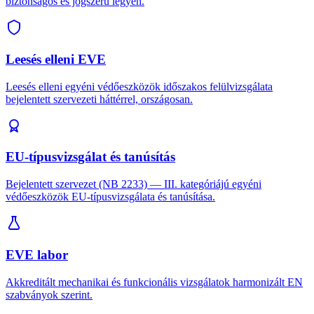
biztonságos és jogszerű legyen.
Leesés elleni EVE
Leesés elleni egyéni védőeszközök időszakos felülvizsgálata
bejelentett szervezeti háttérrel, országosan.
EU-típusvizsgálat és tanúsítás
Bejelentett szervezet (NB 2233) — III. kategóriájú egyéni
védőeszközök EU-típusvizsgálata és tanúsítása.
EVE labor
Akkreditált mechanikai és funkcionális vizsgálatok harmonizált EN
szabványok szerint.