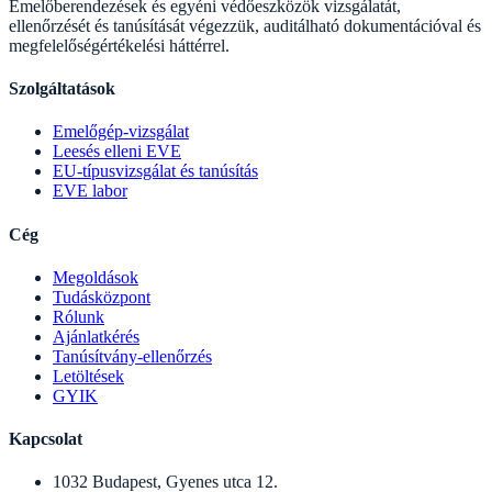
Emelőberendezések és egyéni védőeszközök vizsgálatát,
ellenőrzését és tanúsítását végezzük, auditálható dokumentációval és
megfelelőségértékelési háttérrel.
Szolgáltatások
Emelőgép-vizsgálat
Leesés elleni EVE
EU-típusvizsgálat és tanúsítás
EVE labor
Cég
Megoldások
Tudásközpont
Rólunk
Ajánlatkérés
Tanúsítvány-ellenőrzés
Letöltések
GYIK
Kapcsolat
1032 Budapest, Gyenes utca 12.