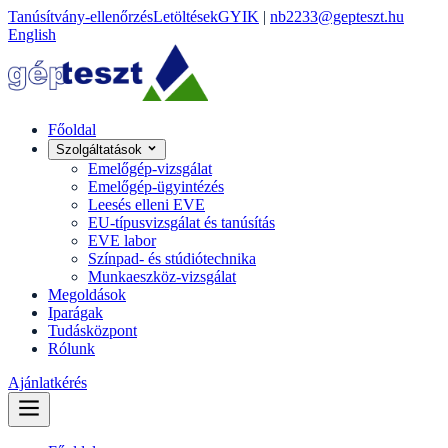
Tanúsítvány-ellenőrzés
Letöltések
GYIK
|
nb2233@gepteszt.hu
English
Főoldal
Szolgáltatások
Emelőgép-vizsgálat
Emelőgép-ügyintézés
Leesés elleni EVE
EU-típusvizsgálat és tanúsítás
EVE labor
Színpad- és stúdiótechnika
Munkaeszköz-vizsgálat
Megoldások
Iparágak
Tudásközpont
Rólunk
Ajánlatkérés