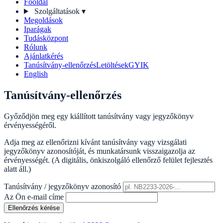
Főoldal
Szolgáltatások
▾
Megoldások
Iparágak
Tudásközpont
Rólunk
Ajánlatkérés
Tanúsítvány-ellenőrzés
Letöltések
GYIK
English
Tanúsítvány-ellenőrzés
Győződjön meg egy kiállított tanúsítvány vagy jegyzőkönyv
érvényességéről.
Adja meg az ellenőrizni kívánt tanúsítvány vagy vizsgálati
jegyzőkönyv azonosítóját, és munkatársunk visszaigazolja az
érvényességét. (A digitális, önkiszolgáló ellenőrző felület fejlesztés
alatt áll.)
Tanúsítvány / jegyzőkönyv azonosító
Az Ön e-mail címe
Ellenőrzés kérése