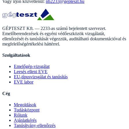
Vagy írjon közvetlenül:
nb2233@gepteszt.hu
GÉPTESZT Kft. — 2233-as számú bejelentett szervezet.
Emelőberendezések és egyéni védőeszközök vizsgálatát,
ellenőrzését és tanúsítását végezzük, auditálható dokumentációval és
megfelelőségértékelési háttérrel.
Szolgáltatások
Emelőgép-vizsgálat
Leesés elleni EVE
EU-típusvizsgálat és tanúsítás
EVE labor
Cég
Megoldások
Tudásközpont
Rólunk
Ajánlatkérés
Tanúsítvány-ellenőrzés