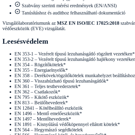
Szabvány szerinti mérési eredmények (EN/ANSI)
Tanúsításhoz és audithoz felhasználható dokumentáció
Vizsgálólaboratóriumunk az
MSZ EN ISO/IEC 17025:2018
szabván
védőeszközök (EVE) vizsgálatát.
Leesésvédelem
EN 353-1 – Vezérelt típusú lezuhanásgátló rögzített vezetéken*
EN 353-2 – Vezérelt típusú lezuhanásgátló hajlékony vezetéke
EN 354 – Rögzítőkötelek*
EN 355 – Energiaelnyelők*
EN 358 – Derékövek/rögzítőkötelek munkahelyzet beállításhoz
EN 360 – Visszahúzható típusú lezuhanásgátlók*
EN 361 – Teljes testhevederzetek*
EN 362 – Csatlakozók*
EN 795 – Kikötő eszközök*
EN 813 – Beülőhevederek*
EN 12841 – Kötélbeállító eszközök
EN 1496 – Mentő emelőeszközök*
EN 1497 – Mentőhevederek*
EN 1891 – Kisnyúlású védőköpennyel ellátott kötelek*
EN 564 – Hegymászó segédkötelek