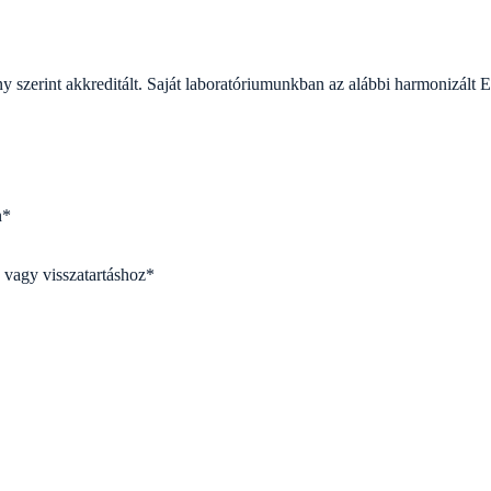
y szerint akkreditált. Saját laboratóriumunkban az alábbi harmonizá
n*
 vagy visszatartáshoz*