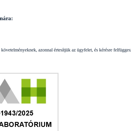
ámára:
övetelményeknek, azonnal értesítjük az ügyfelet, és kérésre felfüggeszt