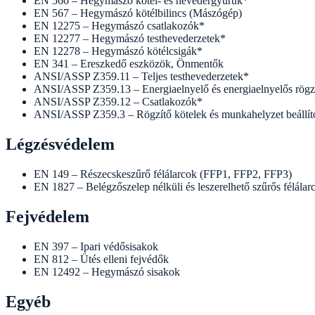
EN 566 – Hegymászó kötél- és hevedergyűrűk*
EN 567 – Hegymászó kötélbilincs (Mászógép)
EN 12275 – Hegymászó csatlakozók*
EN 12277 – Hegymászó testhevederzetek*
EN 12278 – Hegymászó kötélcsigák*
EN 341 – Ereszkedő eszközök, Önmentők
ANSI/ASSP Z359.11 – Teljes testhevederzetek*
ANSI/ASSP Z359.13 – Energiaelnyelő és energiaelnyelős rögzí
ANSI/ASSP Z359.12 – Csatlakozók*
ANSI/ASSP Z359.3 – Rögzítő kötelek és munkahelyzet beállító
Légzésvédelem
EN 149 – Részecskeszűrő félálarcok (FFP1, FFP2, FFP3)
EN 1827 – Belégzőszelep nélküli és leszerelhető szűrős félála
Fejvédelem
EN 397 – Ipari védősisakok
EN 812 – Ütés elleni fejvédők
EN 12492 – Hegymászó sisakok
Egyéb