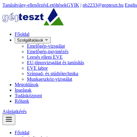
Tanúsítvány-ellenőrzés
Letöltések
GYIK
|
nb2233@gepteszt.hu
Engli
Főoldal
Szolgáltatások
Emelőgép-vizsgálat
Emelőgép-ügyintézés
Leesés elleni EVE
EU-típusvizsgálat és tanúsítás
EVE labor
Színpad- és stúdiótechnika
Munkaeszköz-vizsgálat
Megoldások
Iparágak
Tudásközpont
Rólunk
Ajánlatkérés
Főoldal