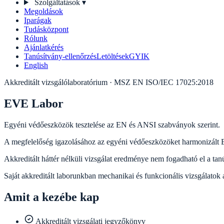
Szolgáltatások
▾
Megoldások
Iparágak
Tudásközpont
Rólunk
Ajánlatkérés
Tanúsítvány-ellenőrzés
Letöltések
GYIK
English
Akkreditált vizsgálólaboratórium · MSZ EN ISO/IEC 17025:2018
EVE Labor
Egyéni védőeszközök tesztelése az EN és ANSI szabványok szerint.
A megfelelőség igazolásához az egyéni védőeszközöket harmonizált E
Akkreditált háttér nélküli vizsgálat eredménye nem fogadható el a tan
Saját akkreditált laborunkban mechanikai és funkcionális vizsgálato
Amit a kezébe kap
Akkreditált vizsgálati jegyzőkönyv