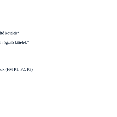
tő kötelek*
 rögzítő kötelek*
rcok (FM P1, P2, P3)