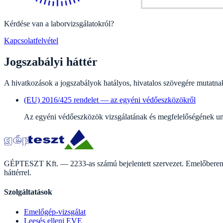
Kérdése van a laborvizsgálatokról?
Kapcsolatfelvétel
Jogszabályi háttér
A hivatkozások a jogszabályok hatályos, hivatalos szövegére mutatnak
(EU) 2016/425 rendelet — az egyéni védőeszközökről
Az egyéni védőeszközök vizsgálatának és megfelelőségének uni
GÉPTESZT Kft. — 2233-as számú bejelentett szervezet. Emelőberendez
háttérrel.
Szolgáltatások
Emelőgép-vizsgálat
Leesés elleni EVE