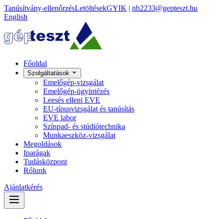
Tanúsítvány-ellenőrzés
Letöltések
GYIK
|
nb2233@gepteszt.hu
English
Főoldal
Szolgáltatások
Emelőgép-vizsgálat
Emelőgép-ügyintézés
Leesés elleni EVE
EU-típusvizsgálat és tanúsítás
EVE labor
Színpad- és stúdiótechnika
Munkaeszköz-vizsgálat
Megoldások
Iparágak
Tudásközpont
Rólunk
Ajánlatkérés