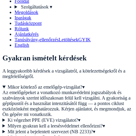
Főoldal
Szolgáltatások
▾
Megoldások
Iparágak
Tudásközpont
Rólunk
Ajánlatkérés
Tanúsítvány-ellenőrzés
Letöltések
GYIK
English
Gyakran ismételt kérdések
A leggyakoribb kérdések a vizsgálatról, a kötelezettségekről és a
megfelelőségről.
Mikor kötelező az emelőgép-vizsgálat?
▾
Az emelőgépeket a vonatkozó munkavédelmi jogszabályok és
szabványok szerint időszakosan felül kell vizsgálni. A gyakoriság a
géptípustól és a használat intenzitásától függ — a pontos ciklust
eszközönként meghatározzuk. Kérjen ajánlatot, és megmondjuk, az
Ön gépére mi vonatkozik.
Ki végezhet PPE (EVE) vizsgálatot?
▾
Milyen gyakran kell a leesésvédelmet ellenőrizni?
▾
Mit jelent a bejelentett szervezet (NB 2233)?
▾