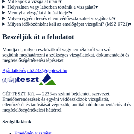
Mit kapok a vizsgálat után?
▾
Helyszínen vagy laborban történik a vizsgálat?
▾
Mennyi a vizsgálat átfutási ideje?
▾
Milyen egyéni leesés elleni védőeszközöket vizsgálnak?
▾
Milyen időközönként kell az emelőgépet vizsgálni? (MSZ 9721)
▾
Beszéljük át a feladatot
Mondja el, milyen eszközökről vagy termékekről van szó —
segítünk meghatározni a szükséges vizsgálatokat, dokumentációt és
megfelelőségértékelési lépéseket.
Ajánlatkérés
nb2233@gepteszt.hu
GÉPTESZT Kft. — 2233-as számú bejelentett szervezet.
Emelőberendezések és egyéni védőeszközök vizsgálatát,
ellenőrzését és tanúsítását végezzük, auditálható dokumentációval és
megfelelőségértékelési háttérrel.
Szolgáltatások
Emelőgép-vizsgálat