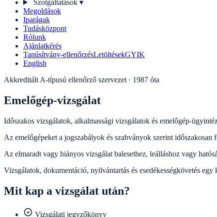
Szolgáltatások
▾
Megoldások
Iparágak
Tudásközpont
Rólunk
Ajánlatkérés
Tanúsítvány-ellenőrzés
Letöltések
GYIK
English
Akkreditált A-típusú ellenőrző szervezet · 1987 óta
Emelőgép-vizsgálat
Időszakos vizsgálatok, alkalmassági vizsgálatok és emelőgép-ügyinté
Az emelőgépeket a jogszabályok és szabványok szerint időszakosan fel
Az elmaradt vagy hiányos vizsgálat balesethez, leálláshoz vagy hatós
Vizsgálatok, dokumentáció, nyilvántartás és esedékességkövetés egy 
Mit kap a vizsgálat után?
Vizsgálati jegyzőkönyv