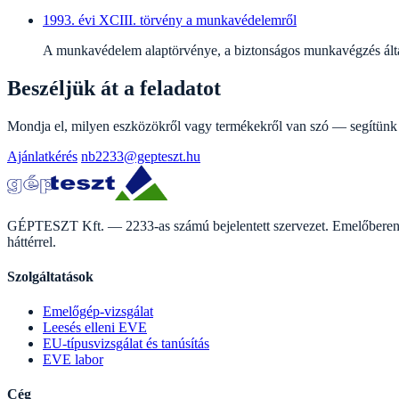
1993. évi XCIII. törvény a munkavédelemről
A munkavédelem alaptörvénye, a biztonságos munkavégzés ált
Beszéljük át a feladatot
Mondja el, milyen eszközökről vagy termékekről van szó — segítünk m
Ajánlatkérés
nb2233@gepteszt.hu
GÉPTESZT Kft. — 2233-as számú bejelentett szervezet. Emelőberendez
háttérrel.
Szolgáltatások
Emelőgép-vizsgálat
Leesés elleni EVE
EU-típusvizsgálat és tanúsítás
EVE labor
Cég