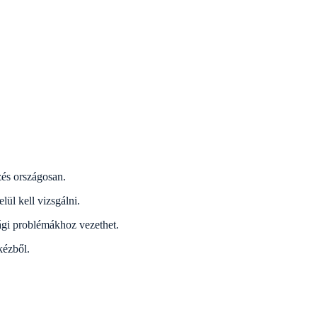
zés országosan.
ül kell vizsgálni.
ági problémákhoz vezethet.
kézből.