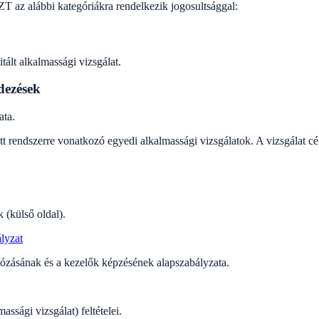
 az alábbi kategóriákra rendelkezik jogosultsággal:
ált alkalmassági vizsgálat.
dezések
ata.
 rendszerre vonatkozó egyedi alkalmassági vizsgálatok. A vizsgálat célj
 (külső oldal).
lyzat
ózásának és a kezelők képzésének alapszabályzata.
sági vizsgálat) feltételei.