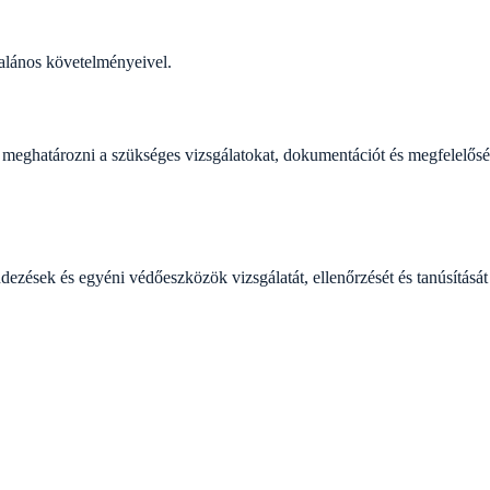
alános követelményeivel.
eghatározni a szükséges vizsgálatokat, dokumentációt és megfelelőség
ések és egyéni védőeszközök vizsgálatát, ellenőrzését és tanúsítását 