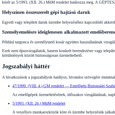
körét az 5/1993. (XII. 26.) MüM rendelet határozza meg. A GÉPTESZT
Helyszínen összeszerelt gépi hajtású daruk
Egyedi vagy telepített daruk üzembe helyezéséhez kapcsolódó akkredit
Személyemelésre ideiglenesen alkalmazott emelőberen
Például targonca és személytartó kosár együttes használatának vizsgál
Ezek nem típusvizsgálatok, hanem konkrét berendezésre vagy telepített
körülmények között biztonságosan üzemeltethető.
Jogszabályi háttér
A hivatkozások a jogszabályok hatályos, hivatalos szövegére mutatnak
47/1999. (VIII. 4.) GM rendelet — Emelőgép Biztonsági Szabá
Az emelőgépek üzemeltetésének, időszakos vizsgálatának, napl
5/1993. (XII. 26.) MüM rendelet
A veszélyes munkaeszközök köre és üzembe helyezésük (alkalmas