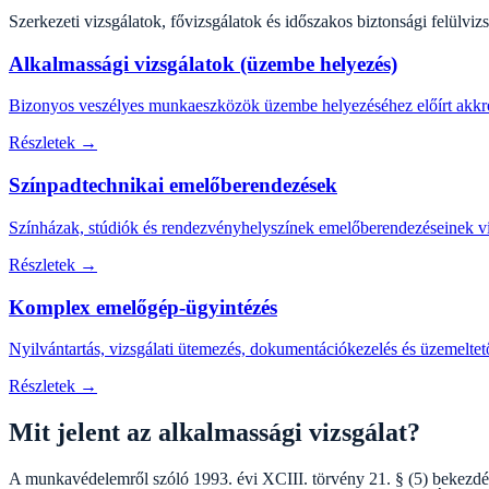
Szerkezeti vizsgálatok, fővizsgálatok és időszakos biztonsági felülvi
Alkalmassági vizsgálatok (üzembe helyezés)
Bizonyos veszélyes munkaeszközök üzembe helyezéséhez előírt akkred
Részletek →
Színpadtechnikai emelőberendezések
Színházak, stúdiók és rendezvényhelyszínek emelőberendezéseinek vi
Részletek →
Komplex emelőgép-ügyintézés
Nyilvántartás, vizsgálati ütemezés, dokumentációkezelés és üzemeltet
Részletek →
Mit jelent az alkalmassági vizsgálat?
A munkavédelemről szóló 1993. évi XCIII. törvény 21. § (5) bekezdés