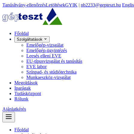
Tanúsítvány-ellenőrzés
Letöltések
GYIK
|
nb2233@gepteszt.hu
Engli
Főoldal
Szolgáltatások
Emelőgép-vizsgálat
Emelőgép-ügyintézés
Leesés elleni EVE
EU-típusvizsgálat és tanúsítás
EVE labor
Színpad- és stúdiótechnika
Munkaeszköz-vizsgálat
Megoldások
Iparágak
Tudásközpont
Rólunk
Ajánlatkérés
Főoldal