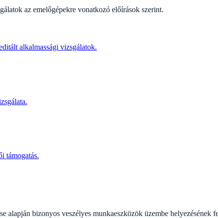
zsgálatok az emelőgépekre vonatkozó előírások szerint.
itált alkalmassági vizsgálatok.
zsgálata.
ői támogatás.
e alapján bizonyos veszélyes munkaeszközök üzembe helyezésének feltét