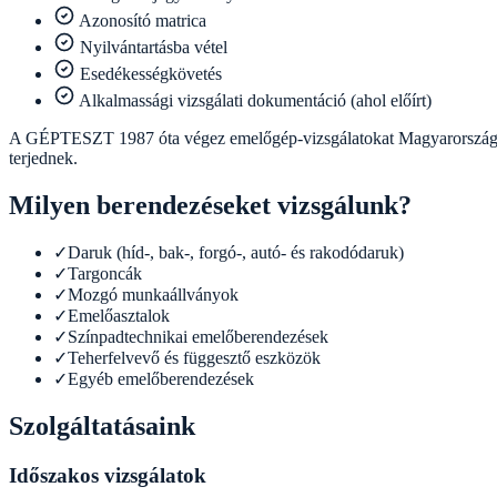
Azonosító matrica
Nyilvántartásba vétel
Esedékességkövetés
Alkalmassági vizsgálati dokumentáció (ahol előírt)
A GÉPTESZT 1987 óta végez emelőgép-vizsgálatokat Magyarország telje
terjednek.
Milyen berendezéseket vizsgálunk?
✓
Daruk (híd-, bak-, forgó-, autó- és rakodódaruk)
✓
Targoncák
✓
Mozgó munkaállványok
✓
Emelőasztalok
✓
Színpadtechnikai emelőberendezések
✓
Teherfelvevő és függesztő eszközök
✓
Egyéb emelőberendezések
Szolgáltatásaink
Időszakos vizsgálatok