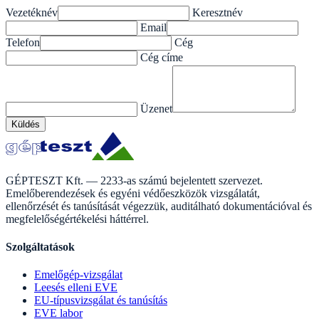
Vezetéknév
Keresztnév
Email
Telefon
Cég
Cég címe
Üzenet
Küldés
GÉPTESZT Kft. — 2233-as számú bejelentett szervezet.
Emelőberendezések és egyéni védőeszközök vizsgálatát,
ellenőrzését és tanúsítását végezzük, auditálható dokumentációval és
megfelelőségértékelési háttérrel.
Szolgáltatások
Emelőgép-vizsgálat
Leesés elleni EVE
EU-típusvizsgálat és tanúsítás
EVE labor