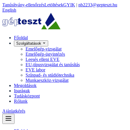
Tanúsítvány-ellenőrzés
Letöltések
GYIK
|
nb2233@gepteszt.hu
English
Főoldal
Szolgáltatások
Emelőgép-vizsgálat
Emelőgép-ügyintézés
Leesés elleni EVE
EU-típusvizsgálat és tanúsítás
EVE labor
Színpad- és stúdiótechnika
Munkaeszköz-vizsgálat
Megoldások
Iparágak
Tudásközpont
Rólunk
Ajánlatkérés