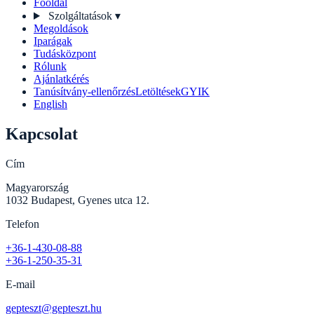
Főoldal
Szolgáltatások
▾
Megoldások
Iparágak
Tudásközpont
Rólunk
Ajánlatkérés
Tanúsítvány-ellenőrzés
Letöltések
GYIK
English
Kapcsolat
Cím
Magyarország
1032 Budapest, Gyenes utca 12.
Telefon
+36-1-430-08-88
+36-1-250-35-31
E-mail
gepteszt@gepteszt.hu