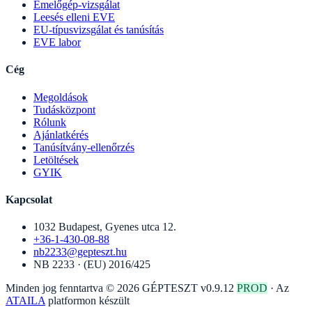
Emelőgép-vizsgálat
Leesés elleni EVE
EU-típusvizsgálat és tanúsítás
EVE labor
Cég
Megoldások
Tudásközpont
Rólunk
Ajánlatkérés
Tanúsítvány-ellenőrzés
Letöltések
GYIK
Kapcsolat
1032 Budapest, Gyenes utca 12.
+36-1-430-08-88
nb2233@gepteszt.hu
NB 2233 · (EU) 2016/425
Minden jog fenntartva © 2026 GÉPTESZT
v0.9.12
PROD
·
Az
ATAILA
platformon készült