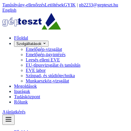
Tanúsítvány-ellenőrzés
Letöltések
GYIK
|
nb2233@gepteszt.hu
English
Főoldal
Szolgáltatások
Emelőgép-vizsgálat
Emelőgép-ügyintézés
Leesés elleni EVE
EU-típusvizsgálat és tanúsítás
EVE labor
Színpad- és stúdiótechnika
Munkaeszköz-vizsgálat
Megoldások
Iparágak
Tudásközpont
Rólunk
Ajánlatkérés