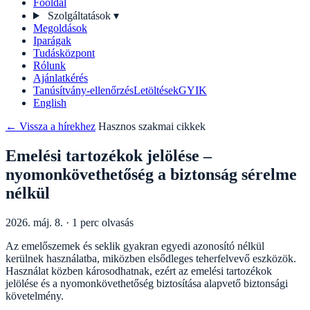
Főoldal
Szolgáltatások
▾
Megoldások
Iparágak
Tudásközpont
Rólunk
Ajánlatkérés
Tanúsítvány-ellenőrzés
Letöltések
GYIK
English
← Vissza a hírekhez
Hasznos szakmai cikkek
Emelési tartozékok jelölése –
nyomonkövethetőség a biztonság sérelme
nélkül
2026. máj. 8. · 1 perc olvasás
Az emelőszemek és seklik gyakran egyedi azonosító nélkül
kerülnek használatba, miközben elsődleges teherfelvevő eszközök.
Használat közben károsodhatnak, ezért az emelési tartozékok
jelölése és a nyomonkövethetőség biztosítása alapvető biztonsági
követelmény.