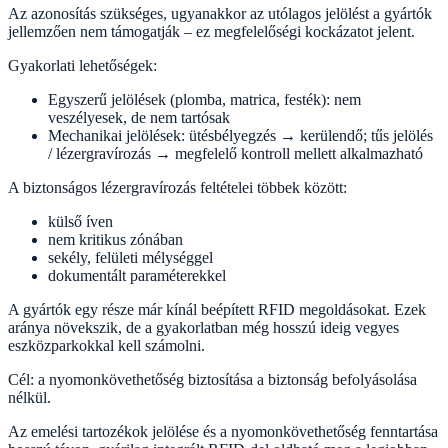
Az azonosítás szükséges, ugyanakkor az utólagos jelölést a gyártók
jellemzően nem támogatják – ez megfelelőségi kockázatot jelent.
Gyakorlati lehetőségek:
Egyszerű jelölések (plomba, matrica, festék): nem
veszélyesek, de nem tartósak
Mechanikai jelölések: ütésbélyegzés → kerülendő; tűs jelölés
/ lézergravírozás → megfelelő kontroll mellett alkalmazható
A biztonságos lézergravírozás feltételei többek között:
külső íven
nem kritikus zónában
sekély, felületi mélységgel
dokumentált paraméterekkel
A gyártók egy része már kínál beépített RFID megoldásokat. Ezek
aránya növekszik, de a gyakorlatban még hosszú ideig vegyes
eszközparkokkal kell számolni.
Cél: a nyomonkövethetőség biztosítása a biztonság befolyásolása
nélkül.
Az emelési tartozékok jelölése és a nyomonkövethetőség fenntartása