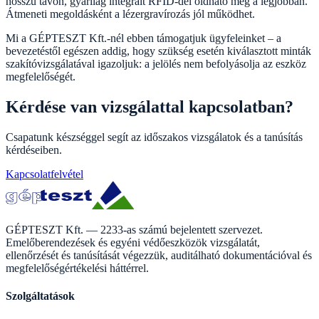
hosszú távon, gyárilag integrált RFID-del oldható meg a legjobban.
Átmeneti megoldásként a lézergravírozás jól működhet.
Mi a GÉPTESZT Kft.-nél ebben támogatjuk ügyfeleinket – a
bevezetéstől egészen addig, hogy szükség esetén kiválasztott minták
szakítóvizsgálatával igazoljuk: a jelölés nem befolyásolja az eszköz
megfelelőségét.
Kérdése van vizsgálattal kapcsolatban?
Csapatunk készséggel segít az időszakos vizsgálatok és a tanúsítás
kérdéseiben.
Kapcsolatfelvétel
GÉPTESZT Kft. — 2233-as számú bejelentett szervezet.
Emelőberendezések és egyéni védőeszközök vizsgálatát,
ellenőrzését és tanúsítását végezzük, auditálható dokumentációval és
megfelelőségértékelési háttérrel.
Szolgáltatások